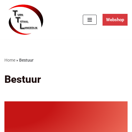
Ga
Webshop
naar
de
inhoud
Home
»
Bestuur
Bestuur