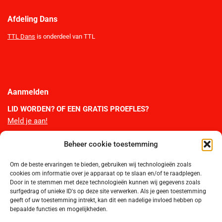
Afdeling Dans
TTL Dans
is onderdeel van TTL
Aanmelden
LID WORDEN?
OF EEN GRATIS PROEFLES?
Meld je aan!
Beheer cookie toestemming
TTL Webshop
Om de beste ervaringen te bieden, gebruiken wij technologieën zoals
Bestel hier de officiële artikelen van TTL. Je bestelling wordt thuis per
cookies om informatie over je apparaat op te slaan en/of te raadplegen.
post bezorgd.
Door in te stemmen met deze technologieën kunnen wij gegevens zoals
surfgedrag of unieke ID's op deze site verwerken. Als je geen toestemming
WEBSHOP >
geeft of uw toestemming intrekt, kan dit een nadelige invloed hebben op
bepaalde functies en mogelijkheden.