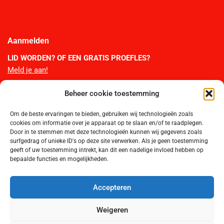
Aanmelden
LID WORDEN?
OF EEN GRATIS PROEFLES?
Meld je aan!
Beheer cookie toestemming
TTL Webshop
Om de beste ervaringen te bieden, gebruiken wij technologieën zoals
Bestel hier de officiële artikelen van TTL. Je bestelling wordt thuis per
cookies om informatie over je apparaat op te slaan en/of te raadplegen.
post bezorgd.
Door in te stemmen met deze technologieën kunnen wij gegevens zoals
surfgedrag of unieke ID's op deze site verwerken. Als je geen toestemming
WEBSHOP >
geeft of uw toestemming intrekt, kan dit een nadelige invloed hebben op
bepaalde functies en mogelijkheden.
Accepteren
Weigeren
GonBa webdesign