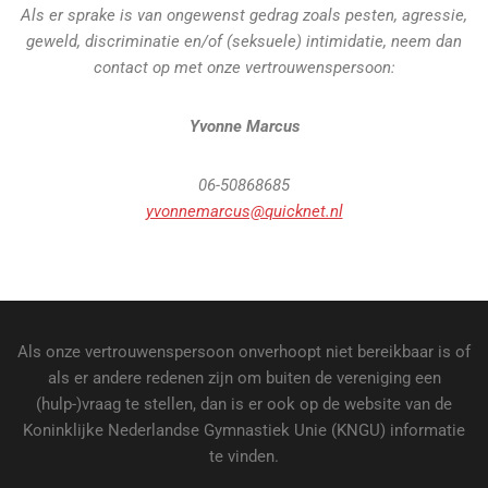
Als er sprake is van ongewenst gedrag zoals pesten, agressie,
geweld, discriminatie en/of (seksuele) intimidatie, neem dan
contact op met onze vertrouwenspersoon:
Yvonne Marcus
06-50868685
yvonnemarcus@quicknet.nl
Als onze vertrouwenspersoon onverhoopt niet bereikbaar is of
als er andere redenen zijn om buiten de vereniging een
(hulp-)vraag te stellen, dan is er ook op de website van de
Koninklijke Nederlandse Gymnastiek Unie (KNGU) informatie
te vinden.