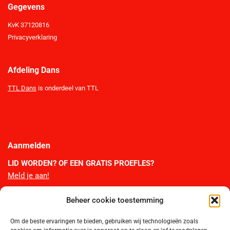
Gegevens
KvK 37120816
Privacyverklaring
Afdeling Dans
TTL Dans
is onderdeel van TTL
Aanmelden
LID WORDEN?
OF EEN GRATIS PROEFLES?
Meld je aan!
Beheer cookie toestemming
TTL Webshop
Om de beste ervaringen te bieden, gebruiken wij technologieën zoals
Bestel hier de officiële artikelen van TTL. Je bestelling wordt thuis per