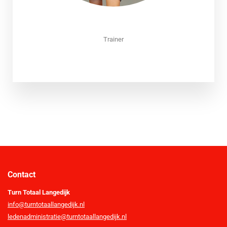
Trainer
Contact
Turn Totaal Langedijk
info@turntotaallangedijk.nl
ledenadministratie@turntotaallangedijk.nl