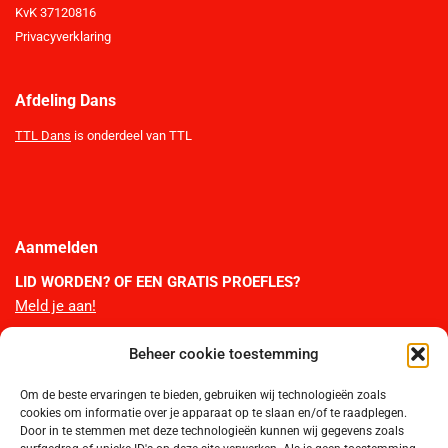
KvK 37120816
Privacyverklaring
Afdeling Dans
TTL Dans
is onderdeel van TTL
Aanmelden
LID WORDEN?
OF EEN GRATIS PROEFLES?
Meld je aan!
Beheer cookie toestemming
TTL Webshop
Om de beste ervaringen te bieden, gebruiken wij technologieën zoals
Bestel hier de officiële artikelen van TTL. Je bestelling wordt thuis per
cookies om informatie over je apparaat op te slaan en/of te raadplegen.
post bezorgd.
Door in te stemmen met deze technologieën kunnen wij gegevens zoals