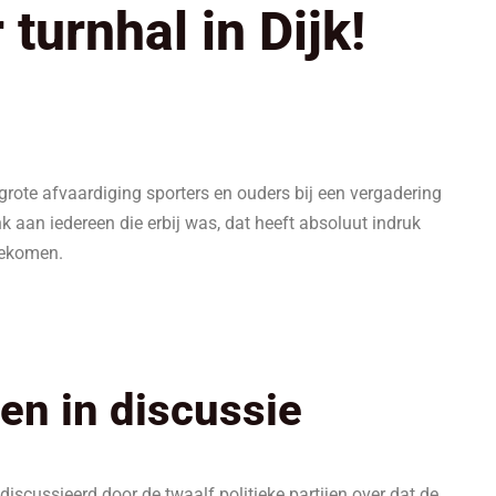
 turnhal in Dijk!
rote afvaardiging sporters en ouders bij een vergadering
aan iedereen die erbij was, dat heeft absoluut indruk
rgekomen.
jen in discussie
iscussieerd door de twaalf politieke partijen over dat de