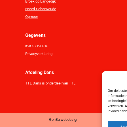
Broek op Langedijk
Noord-Scharwoude
Opmeer
Gegevens
KvK 37120816
Privacyverklaring
Afdeling Dans
TTL Dans
is onderdeel van TTL
Om de beste 
informatie o
technologieë
verwerken. A
invloed hebb
GonBa webdesign