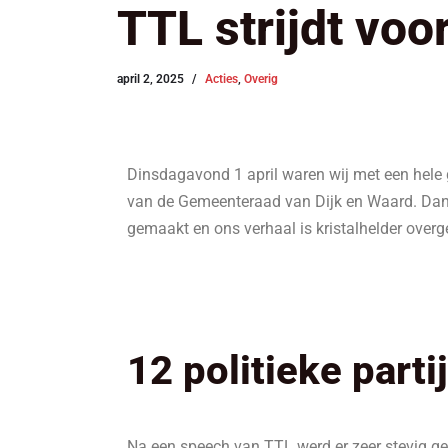
TTL strijdt voor
april 2, 2025
Acties
,
Overig
Dinsdagavond 1 april waren wij met een hele g
van de Gemeenteraad van Dijk en Waard. Dank 
gemaakt en ons verhaal is kristalhelder ove
12 politieke parti
Na een speech van TTL werd er zeer stevig ged