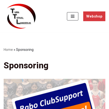
Ga
Webshop
naar
de
inhoud
Home
»
Sponsoring
Sponsoring